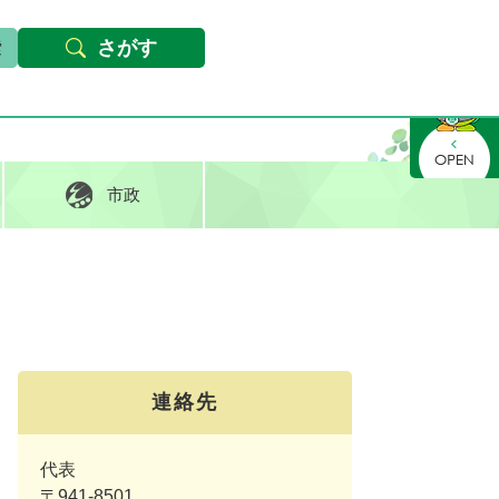
本文へ
Foreign languages
文字サイズ・背景色変更
さがす
さがす
市政
連絡先
代表
〒941-8501