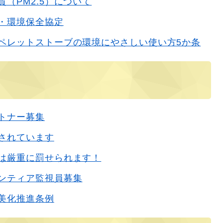
（PM2.5）について
・環境保全協定
ペレットストーブの環境にやさしい使い方5か条
トナー募集
されています
は厳重に罰せられます！
ンティア監視員募集
美化推進条例