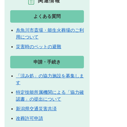
関連情報
よくある質問
糸魚川市斎場・能生火葬場のご利
用について
災害時のペットの避難
申請・手続き
「涼み処」の協力施設を募集しま
す
特定技能所属機関による「協力確
認書」の提出について
新潟県交通災害共済
改葬許可申請