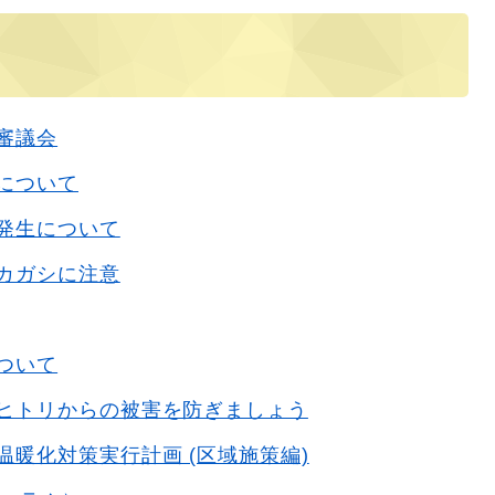
審議会
について
発生について
カガシに注意
ついて
ヒトリからの被害を防ぎましょう
温暖化対策実行計画 (区域施策編)