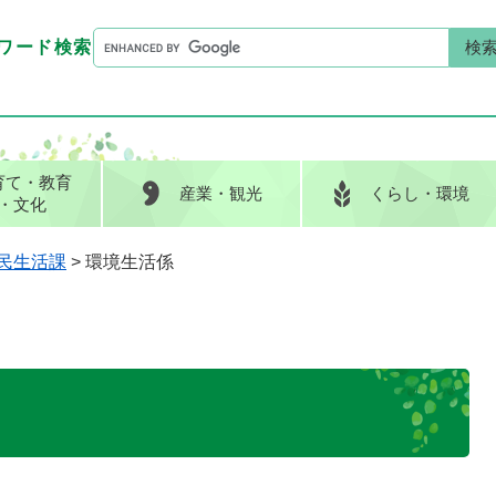
G
ワード検索
o
G
キーワード検索
o
o
g
o
l
g
e
l
育て
・教育
産業
・観光
くらし
・環境
カ
e
・文化
ス
カ
タ
ス
民生活課
>
環境生活係
ム
タ
検
ム
索
検
索