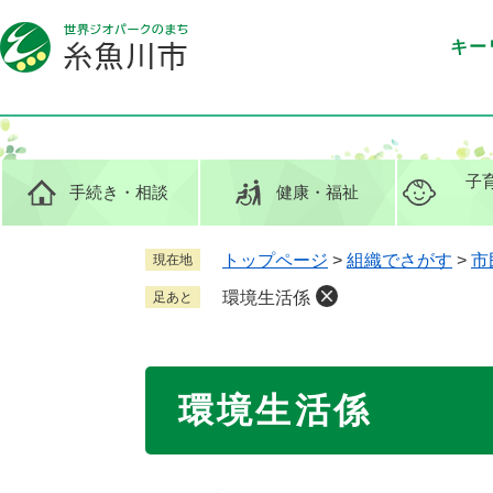
ペ
メ
ー
ニ
キー
ジ
ュ
の
ー
先
を
頭
飛
で
ば
子
手続き
・相談
健康
・福祉
す
し
。
て
本
トップページ
>
組織でさがす
>
市
現在地
文
環境生活係
足あと
へ
本
環境生活係
文