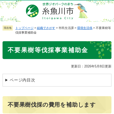
ペ
メ
ー
ニ
ジ
ュ
の
ー
先
を
トップページ
>
組織でさがす
>
市民生活課
>
環境生活係
>
不要果樹等
現在地
伐採事業補助金
頭
飛
で
ば
本
す
し
不要果樹等伐採事業補助金
文
。
て
本
文
更新日：2026年5月8日更新
へ
ページ内目次
不要果樹伐採の費用を補助します