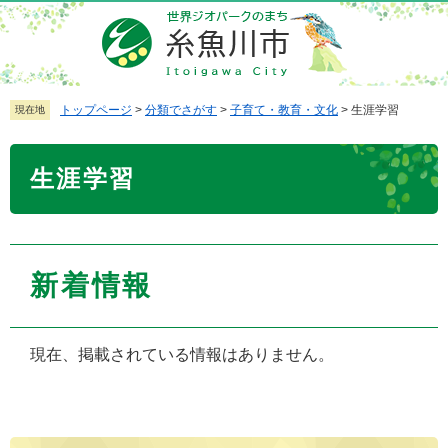
ペ
メ
ー
ニ
ジ
ュ
の
ー
先
を
トップページ
>
分類でさがす
>
子育て・教育・文化
>
生涯学習
現在地
頭
飛
で
ば
本
生涯学習
す
し
文
。
て
本
文
へ
新着情報
現在、掲載されている情報はありません。