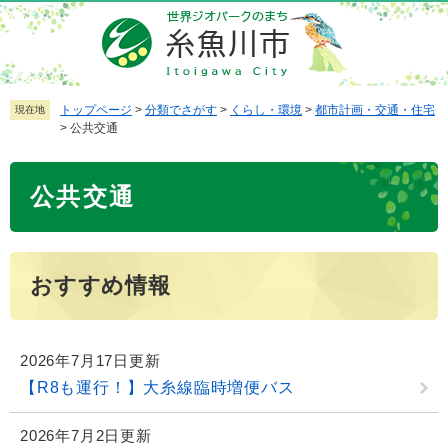
ペ
メ
ー
ニ
ジ
ュ
の
ー
先
を
トップページ
>
分類でさがす
>
くらし・環境
>
都市計画・交通・住宅
現在地
>
公共交通
頭
飛
で
ば
本
す
し
公共交通
文
。
て
本
文
へ
おすすめ情報
2026年7月17日更新
【R8も運行！】大糸線臨時増便バス
2026年7月2日更新