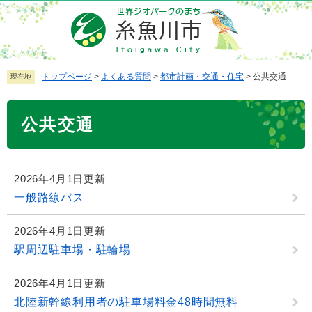
ペ
メ
ー
ニ
ジ
ュ
の
ー
先
を
トップページ
>
よくある質問
>
都市計画・交通・住宅
>
公共交通
現在地
頭
飛
で
ば
本
公共交通
す
し
文
。
て
本
文
2026年4月1日更新
へ
一般路線バス
2026年4月1日更新
駅周辺駐車場・駐輪場
2026年4月1日更新
北陸新幹線利用者の駐車場料金48時間無料