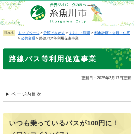
ペ
メ
ー
ニ
ジ
ュ
の
ー
先
を
トップページ
>
分類でさがす
>
くらし・環境
>
都市計画・交通・住宅
現在地
>
公共交通
>
路線バス等利用促進事業
頭
飛
で
ば
本
す
し
路線バス等利用促進事業
文
。
て
本
文
更新日：2025年3月17日更新
へ
ページ内目次
いつも乗っているバスが100円に！