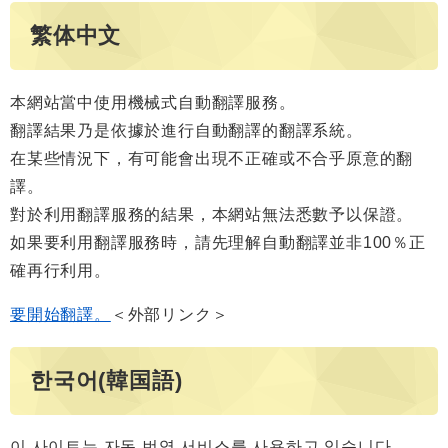
繁体中文
本網站當中使用機械式自動翻譯服務。
翻譯結果乃是依據於進行自動翻譯的翻譯系統。
在某些情況下，有可能會出現不正確或不合乎原意的翻
譯。
對於利用翻譯服務的結果，本網站無法悉數予以保證。
如果要利用翻譯服務時，請先理解自動翻譯並非100％正
確再行利用。
要開始翻譯。
＜外部リンク＞
한국어(韓国語)
이 사이트는 자동 번역 서비스를 사용하고 있습니다.