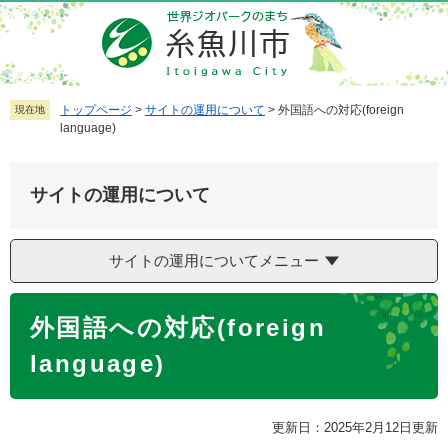
ペ
メ
ー
ニ
ジ
ュ
の
ー
先
を
トップページ
>
サイトの運用について
>
外国語への対応(foreign
現在地
language)
頭
飛
で
ば
す
し
サイトの運用について
。
て
本
文
サイトの運用についてメニュー
へ
本
外国語への対応(foreign
文
language)
更新日：2025年2月12日更新