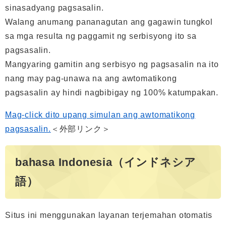
sinasadyang pagsasalin.
Walang anumang pananagutan ang gagawin tungkol
sa mga resulta ng paggamit ng serbisyong ito sa
pagsasalin.
Mangyaring gamitin ang serbisyo ng pagsasalin na ito
nang may pag-unawa na ang awtomatikong
pagsasalin ay hindi nagbibigay ng 100% katumpakan.
Mag-click dito upang simulan ang awtomatikong
pagsasalin.
＜外部リンク＞
bahasa Indonesia（インドネシア
語）
Situs ini menggunakan layanan terjemahan otomatis