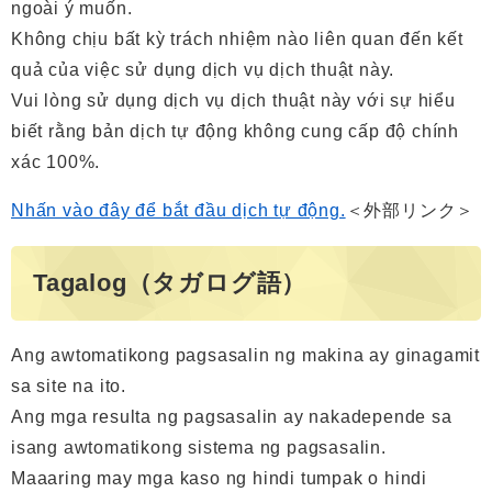
ngoài ý muốn.
Không chịu bất kỳ trách nhiệm nào liên quan đến kết
quả của việc sử dụng dịch vụ dịch thuật này.
Vui lòng sử dụng dịch vụ dịch thuật này với sự hiểu
biết rằng bản dịch tự động không cung cấp độ chính
xác 100%.
Nhấn vào đây để bắt đầu dịch tự động.
＜外部リンク＞
Tagalog（タガログ語）
Ang awtomatikong pagsasalin ng makina ay ginagamit
sa site na ito.
Ang mga resulta ng pagsasalin ay nakadepende sa
isang awtomatikong sistema ng pagsasalin.
Maaaring may mga kaso ng hindi tumpak o hindi