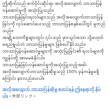
ဤဆိုက်သည် စက်ပိုင်းဆိုင်ရာ အလိုအလျောက် ဘာသာပြန်
ဝန်ဆောင်မှုကို အသုံးပြုသည်။
ဘာသာပြန်ခြင်းရလဒ်များသည် အလိုအလျောက်ဘာသာပြန်
ခြင်းကို လုပ်ဆောင်ပေးသည့် ဘာသာပြန်စနစ်ပေါ်တွင် မူတည်
သည်။
အချို့သောကိစ္စများတွင်၊ ၎င်းသည် မှားယွင်းသော သို့မဟုတ်
မရည်ရွယ်ဘဲ ဘာသာပြန်မှုများ ဖြစ်ပေါ်နိုင်သည်။
ဘာသာပြန်ဝန်ဆောင်မှုများကို အသုံးပြုခြင်း၏ ရလဒ်များကို
ကျွန်ုပ်တို့ အာမမခံနိုင်ပါ။
ဘာသာပြန်ခြင်းဝန်ဆောင်မှုကိုအသုံးပြုသည့်အခါ၊
အလိုအလျောက်ဘာသာပြန်ဆိုမှုသည် 100% မှန်ကန်မှုမရှိ
ကြောင်း နားလည်ပေးပါ။
အလိုအလျောက် ဘာသာပြန်ဆိုမှု စတင်ရန် ဤနေရာကို နှိပ်
ပါ။
＜外部リンク＞