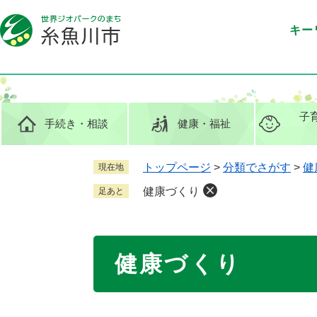
ペ
メ
ー
ニ
キー
ジ
ュ
の
ー
先
を
頭
飛
で
ば
子
手続き
・相談
健康
・福祉
す
し
。
て
本
トップページ
>
分類でさがす
>
健
現在地
文
健康づくり
足あと
へ
本
健康づくり
文