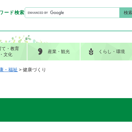
G
ワード検索
o
G
キーワード検索
o
o
g
o
l
g
e
l
育て
・教育
産業
・観光
くらし
・環境
カ
e
・文化
ス
カ
タ
ス
康・福祉
>
健康づくり
ム
タ
検
ム
索
検
索