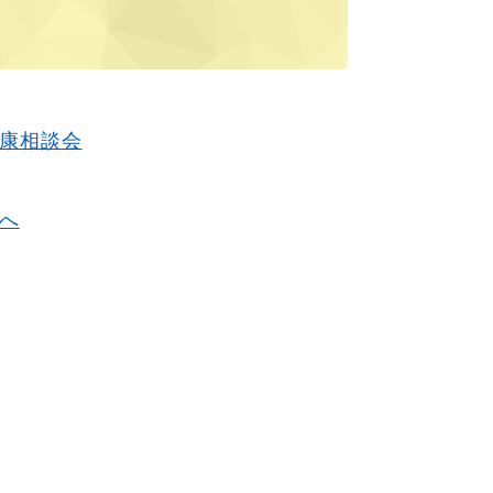
康相談会
へ