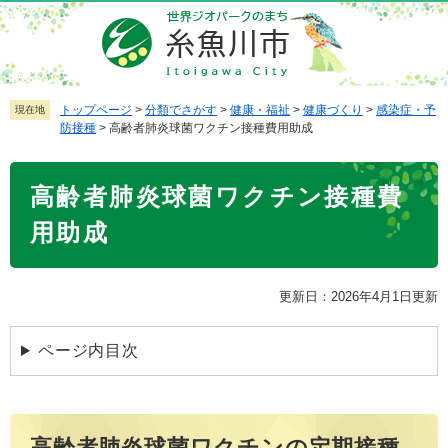
ペ
メ
ー
ニ
ジ
ュ
の
ー
先
を
トップページ
>
分類でさがす
>
健康・福祉
>
健康づくり
>
感染症・予
現在地
防接種
>
高齢者肺炎球菌ワクチン接種費用助成
頭
飛
で
ば
本
す
し
高齢者肺炎球菌ワクチン接種費
文
。
て
本
用助成
文
へ
更新日：2026年4月1日更新
ページ内目次
高齢者肺炎球菌ワクチンの定期接種