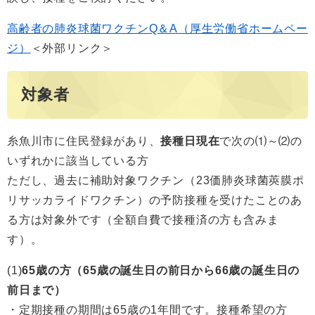
高齢者の肺炎球菌ワクチンQ＆A（厚生労働省ホームペー
ジ）
＜外部リンク＞
対象者
糸魚川市に住民登録があり、
接種日現在
で次の⑴～⑵の
いずれかに該当している方
ただし、過去に補助対象ワクチン（23価肺炎球菌莢膜ポ
リサッカライドワクチン）の予防接種を受けたことのあ
る方は対象外です（全額自費で接種済の方も含みま
す）。
(1)
65歳の方（65歳の誕生日の前日から66歳の誕生日の
前日まで）
・定期接種の期間は65歳の1年間です。接種希望の方