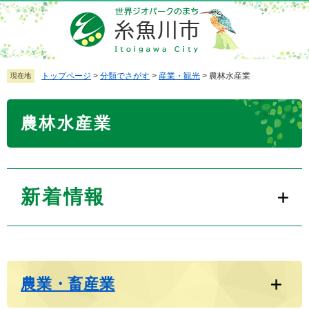
ペ
メ
ー
ニ
ジ
ュ
の
ー
先
を
トップページ
>
分類でさがす
>
産業・観光
>
農林水産業
現在地
頭
飛
で
ば
本
農林水産業
す
し
文
。
て
本
文
へ
新着情報
農業・畜産業