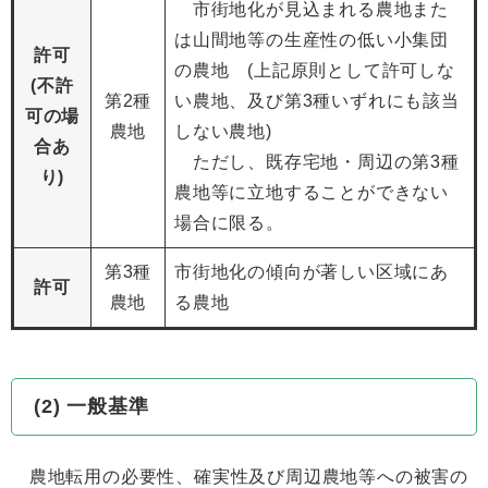
市街地化が見込まれる農地また
は山間地等の生産性の低い小集団
許可
の農地 (上記原則として許可しな
(不許
第2種
い農地、及び第3種いずれにも該当
可の場
農地
しない農地)
合あ
ただし、既存宅地・周辺の第3種
り)
農地等に立地することができない
場合に限る。
第3種
市街地化の傾向が著しい区域にあ
許可
農地
る農地
(2) 一般基準
農地転用の必要性、確実性及び周辺農地等への被害の