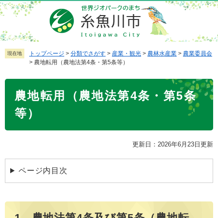
ペ
メ
ー
ニ
ジ
ュ
の
ー
先
を
トップページ
>
分類でさがす
>
産業・観光
>
農林水産業
>
農業委員会
現在地
>
農地転用（農地法第4条・第5条等）
頭
飛
で
ば
本
す
し
農地転用（農地法第4条・第5条
文
。
て
本
等）
文
へ
更新日：2026年6月23日更新
ページ内目次
1．農地法第4条及び第5条（農地転