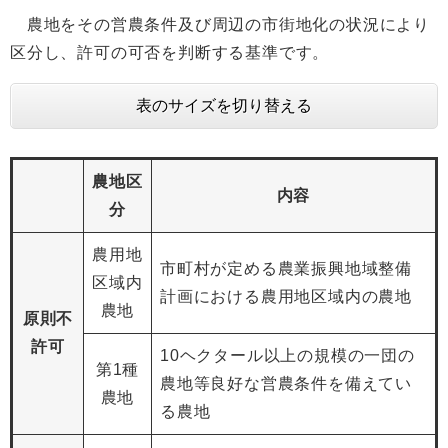
農地をその営農条件及び周辺の市街地化の状況により
区分し、許可の可否を判断する基準です。
表のサイズを切り替える
農地区
内容
分
農用地
市町村が定める農業振興地域整備
区域内
計画における農用地区域内の農地
農地
原則不
許可
10ヘクタール以上の規模の一団の
第1種
農地等良好な営農条件を備えてい
農地
る農地