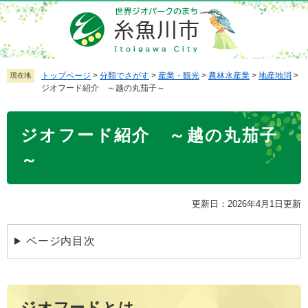
ペ
メ
ー
ニ
ジ
ュ
の
ー
先
を
トップページ
>
分類でさがす
>
産業・観光
>
農林水産業
>
地産地消
>
現在地
ジオフード紹介 ～越の丸茄子～
頭
飛
で
ば
本
す
し
ジオフード紹介 ～越の丸茄子
文
。
て
本
～
文
へ
更新日：2026年4月1日更新
ページ内目次
ジオフードとは