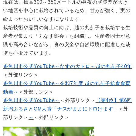
現在は、標高300～350メートルの昼夜の寒暖差が大き
い地区を中心に栽培されているため、甘みが強く、実の
締まったおいしいなすになります。
栽培技術や品質の向上に向け、越の丸茄子を栽培する生
産者が集まり「丸なす部会」を組織し、生産者同士が意
識を高め合いながら、食の安全や自然環境に配慮した栽
培を心掛けています。
糸魚川市公式YouTube～なすの大トロ～越の丸茄子40年
＜外部リンク＞
糸魚川市公式YouTube～令和7年度 越の丸茄子給食食育
動画～
＜外部リンク＞
糸魚川市公式YouTube～
＜外部リンク＞
【第4位】第6回
新潟ふるさとCM大賞「ナスがままにトロけます」​
＜外
部リンク＞
～
＜外部リンク＞