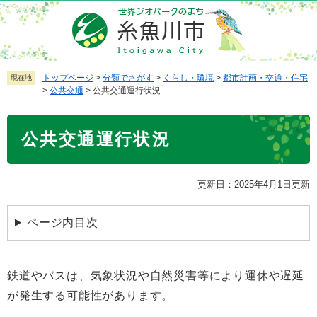
ペ
メ
ー
ニ
ジ
ュ
の
ー
先
を
トップページ
>
分類でさがす
>
くらし・環境
>
都市計画・交通・住宅
現在地
>
公共交通
>
公共交通運行状況
頭
飛
で
ば
本
す
し
公共交通運行状況
文
。
て
本
文
更新日：2025年4月1日更新
へ
ページ内目次
鉄道やバスは、気象状況や自然災害等により運休や遅延
が発生する可能性があります。