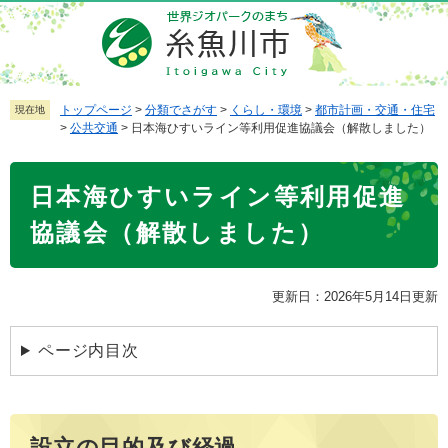
ペ
メ
ー
ニ
ジ
ュ
の
ー
先
を
トップページ
>
分類でさがす
>
くらし・環境
>
都市計画・交通・住宅
現在地
>
公共交通
>
日本海ひすいライン等利用促進協議会（解散しました）
頭
飛
で
ば
本
す
し
日本海ひすいライン等利用促進
文
。
て
本
協議会（解散しました）
文
へ
更新日：2026年5月14日更新
ページ内目次
設立の目的及び経過