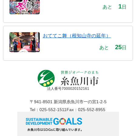
1
あと
日
おててこ舞（根知山寺の延年）
25
あと
日
法人番号7000020152161
〒941-8501 新潟県糸魚川市一の宮1-2-5
Tel：025-552-1511
Fax：025-552-8955