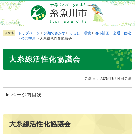
ペ
メ
ー
ニ
ジ
ュ
の
ー
先
を
トップページ
>
分類でさがす
>
くらし・環境
>
都市計画・交通・住宅
現在地
>
公共交通
>
大糸線活性化協議会
頭
飛
で
ば
本
す
し
大糸線活性化協議会
文
。
て
本
文
更新日：2025年6月4日更新
へ
ページ内目次
大糸線活性化協議会