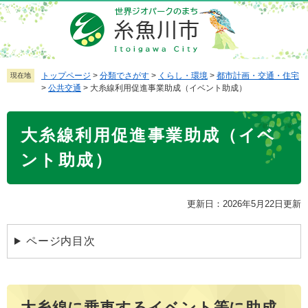
ペ
メ
ー
ニ
ジ
ュ
の
ー
先
を
トップページ
>
分類でさがす
>
くらし・環境
>
都市計画・交通・住宅
現在地
>
公共交通
>
大糸線利用促進事業助成（イベント助成）
頭
飛
で
ば
本
す
し
大糸線利用促進事業助成（イベ
文
。
て
本
ント助成）
文
へ
更新日：2026年5月22日更新
ページ内目次
大糸線に乗車するイベント等に助成