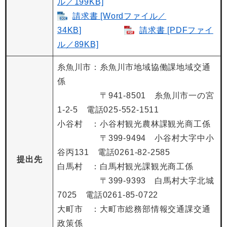
ル／199KB]
請求書 [Wordファイル／
34KB]
請求書 [PDFファイ
ル／89KB]
糸魚川市：糸魚川市地域協働課地域交通
係
〒941-8501 糸魚川市一の宮
1-2-5 電話025-552-1511
小谷村 ：小谷村観光農林課観光商工係
〒399-9494 小谷村大字中小
谷丙131 電話0261-82-2585
提出先
白馬村 ：白馬村観光課観光商工係
〒399-9393 白馬村大字北城
7025 電話0261-85-0722
大町市 ：大町市総務部情報交通課交通
政策係