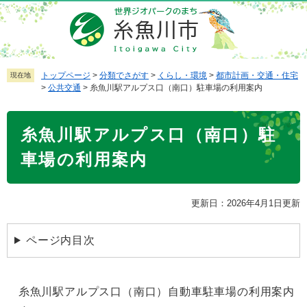
ペ
メ
ー
ニ
ジ
ュ
の
ー
先
を
トップページ
>
分類でさがす
>
くらし・環境
>
都市計画・交通・住宅
現在地
>
公共交通
>
糸魚川駅アルプス口（南口）駐車場の利用案内
頭
飛
で
ば
本
す
し
糸魚川駅アルプス口（南口）駐
文
。
て
本
車場の利用案内
文
へ
更新日：2026年4月1日更新
ページ内目次
糸魚川駅アルプス口（南口）自動車駐車場の利用案内