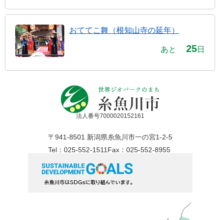
おててこ舞（根知山寺の延年）
25
あと
日
法人番号7000020152161
〒941-8501 新潟県糸魚川市一の宮1-2-5
Tel：025-552-1511
Fax：025-552-8955