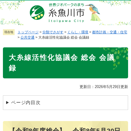
ペ
メ
ー
ニ
ジ
ュ
の
ー
先
を
トップページ
>
分類でさがす
>
くらし・環境
>
都市計画・交通・住宅
現在地
>
公共交通
>
大糸線活性化協議会 総会 会議録
頭
飛
で
ば
本
す
し
大糸線活性化協議会 総会 会議
文
。
て
本
録
文
へ
更新日：2026年5月29日更新
ページ内目次
【令和8年度総会】 令和8年5月20日