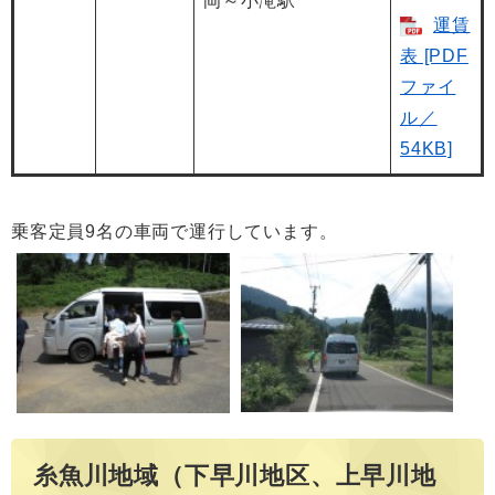
岡～小滝駅
運賃
表 [PDF
ファイ
ル／
54KB]
乗客定員9名の車両で運行しています。
糸魚川地域（下早川地区、上早川地