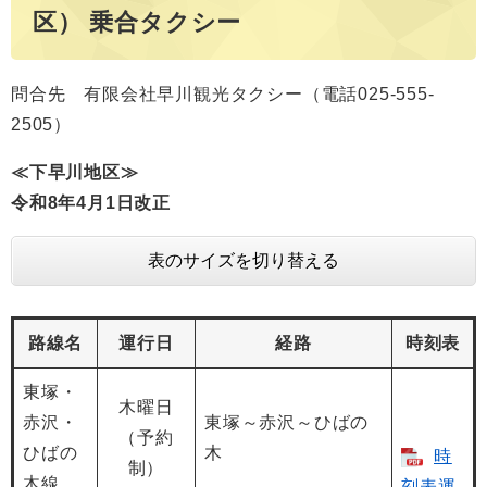
区） 乗合タクシー
問合先 有限会社早川観光タクシー（電話025-555-
2505）
≪下早川地区≫
令和8年4月1日改正
表のサイズを切り替える
路線名
運行日
経路
時刻表
東塚・
木曜日
赤沢・
東塚～赤沢～ひばの
（予約
ひばの
木
時
制）
木線
刻表運