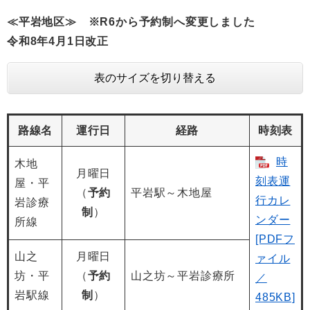
≪平岩地区≫ ※R6から予約制へ変更しました
令和8
年4月1日改正
表のサイズを切り替える
路線名
運行日
経路
時刻表
時
木地
月曜日
刻表運
屋・平
（
予約
平岩駅～木地屋
行カレ
岩診療
制
）
ンダー
所線
[PDFフ
山之
月曜日
ァイル
坊・平
（
予約
山之坊～平岩診療所
／
岩駅線
制
）
485KB]