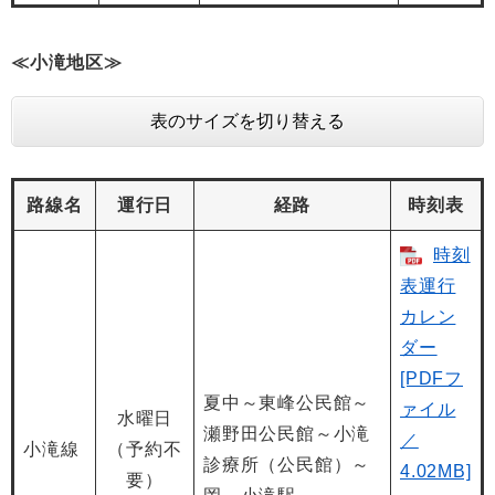
≪小滝地区≫
表のサイズを切り替える
路線名
運行日
経路
時刻表
時刻
表運行
カレン
ダー
[PDFフ
夏中～東峰公民館～
ァイル
水曜日
瀬野田公民館～小滝
／
小滝線
（予約不
診療所（公民館）～
4.02MB]
要）