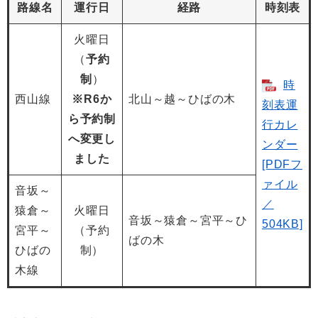
路線名
運行日
経路
時刻表
火曜日
（
予約
制
）
時
西山線
※R6か
北山～越～ひばの木
刻表運
ら予約制
行カレ
へ変更し
ンダー
ました
[PDFフ
ァイル
音坂～
／
猿倉～
火曜日
音坂～猿倉～宮平～ひ
504KB]
宮平～
（予約
ばの木
ひばの
制）
木線