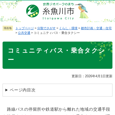
ペ
メ
ー
ニ
ジ
ュ
の
ー
先
を
トップページ
>
分類でさがす
>
くらし・環境
>
都市計画・交通・住宅
現在地
>
公共交通
>
コミュニティバス・乗合タクシー
頭
飛
で
ば
本
す
し
コミュニティバス・乗合タクシ
文
。
て
本
ー
文
へ
更新日：2026年4月1日更新
ページ内目次
路線バスの停留所や鉄道駅から離れた地域の交通手段