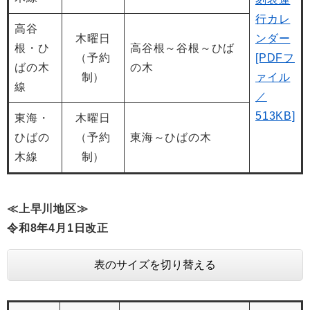
行カレ
高谷
木曜日
ンダー
根・ひ
高谷根～谷根～ひば
（予約
[PDFフ
ばの木
の木
制）
ァイル
線
／
513KB]
東海・
木曜日
ひばの
（予約
東海～ひばの木
木線
制）
≪上早川地区≫
令和8
年4月1日改正
表のサイズを切り替える