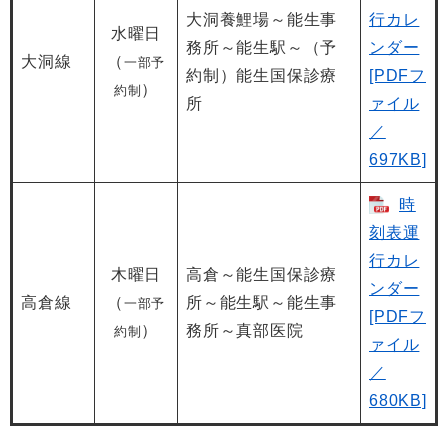
大洞養鯉場～能生事
行カレ
水曜日
務所～能生駅～（予
ンダー
大洞線
（
一部予
約制）能生国保診療
[PDFフ
）
約制
所
ァイル
／
697KB]
時
刻表運
行カレ
木曜日
高倉～能生国保診療
ンダー
高倉線
（
所～能生駅～能生事
一部予
[PDFフ
）
務所～真部医院
約制
ァイル
／
680KB]