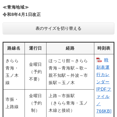
≪青海地域≫
令和8年4月1日改正
表のサイズを切り替える
路線名
運行日
経路
時刻表
時
きらら
ほっこり館～きらら
金曜日
刻表運
青海・
青海～青海駅～歌～
（予約
行カレ
玉ノ木
親不知駅～外波～市
不要）
ンダー
線
振駅～玉ノ木
[PDFフ
金曜日
上路～市振駅
ァイル
市振・
（予約
（きらら青海・玉ノ
／
上路線
制）
木線と接続）
766KB]