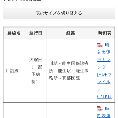
表のサイズを切り替える
路線名
運行日
経路
時刻表
時
刻表運
火曜日
行カレ
川詰～能生国保診療
（一部
ンダー
川詰線
所～能生駅～能生事
予約
[PDFフ
務所～真部医院
制）
ァイル
／
671KB]
時
刻表運