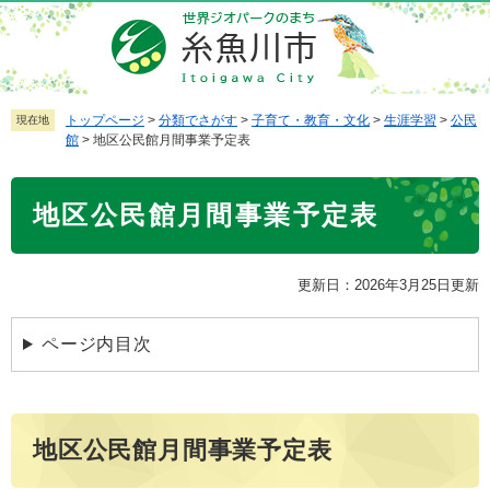
ペ
メ
ー
ニ
ジ
ュ
の
ー
先
を
トップページ
>
分類でさがす
>
子育て・教育・文化
>
生涯学習
>
公民
現在地
館
>
地区公民館月間事業予定表
頭
飛
で
ば
本
す
し
地区公民館月間事業予定表
文
。
て
本
文
更新日：2026年3月25日更新
へ
ページ内目次
地区公民館月間事業予定表