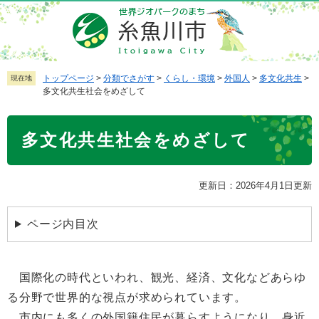
ペ
メ
ー
ニ
ジ
ュ
の
ー
先
を
トップページ
>
分類でさがす
>
くらし・環境
>
外国人
>
多文化共生
>
現在地
多文化共生社会をめざして
頭
飛
で
ば
本
す
し
多文化共生社会をめざして
文
。
て
本
文
更新日：2026年4月1日更新
へ
ページ内目次
国際化の時代といわれ、観光、経済、文化などあらゆ
る分野で世界的な視点が求められています。
市内にも多くの外国籍住民が暮らすようになり、身近