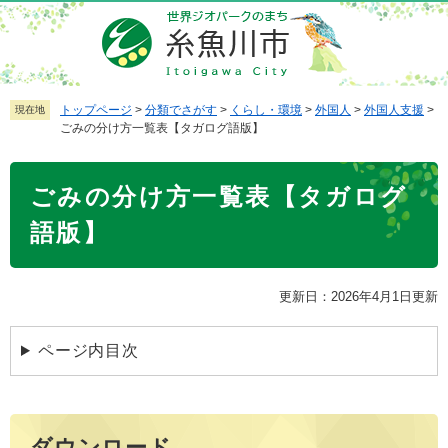
ペ
メ
ー
ニ
ジ
ュ
の
ー
先
を
トップページ
>
分類でさがす
>
くらし・環境
>
外国人
>
外国人支援
>
現在地
ごみの分け方一覧表【タガログ語版】
頭
飛
で
ば
本
す
し
ごみの分け方一覧表【タガログ
文
。
て
本
語版】
文
へ
更新日：2026年4月1日更新
ページ内目次
ダウンロード