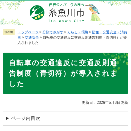
ペ
メ
ー
ニ
ジ
ュ
の
ー
先
を
トップページ
>
分類でさがす
>
くらし・環境
>
防犯・交通安全・消費
現在地
者
>
交通安全
>
自転車の交通違反に交通反則通告制度（青切符）が導
頭
飛
入されました
で
ば
す
し
本
。
て
自転車の交通違反に交通反則通
文
本
告制度（青切符）が導入されま
文
へ
した
更新日：2026年5月8日更新
ページ内目次