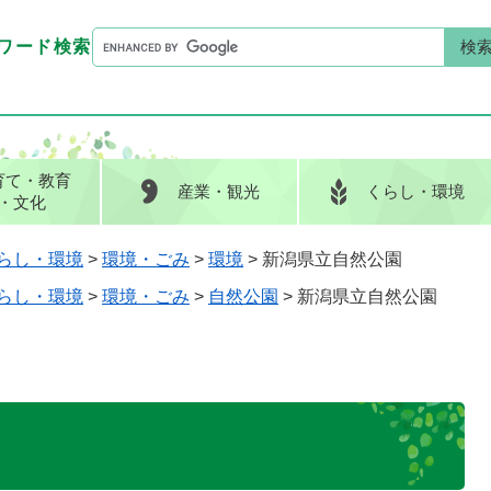
G
ワード検索
o
G
キーワード検索
o
o
g
o
l
g
e
l
育て
・教育
産業
・観光
くらし
・環境
カ
e
・文化
ス
カ
タ
ス
らし・環境
>
環境・ごみ
>
環境
>
新潟県立自然公園
ム
タ
らし・環境
>
環境・ごみ
>
自然公園
>
新潟県立自然公園
検
ム
索
検
索