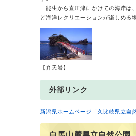
能生から直江津にかけての海岸は、
ど海洋レクリエーションが楽しめる
​【弁天岩】
外部リンク
新潟県ホームページ「久比岐県立自
白馬山麓県立自然公園 