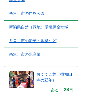
糸魚川市の自然公園
新潟県自然（緑地）環境保全地域
糸魚川市の沿革・地勢など
糸魚川市の水産業
おててこ舞（根知山
寺の延年）
23
あと
日