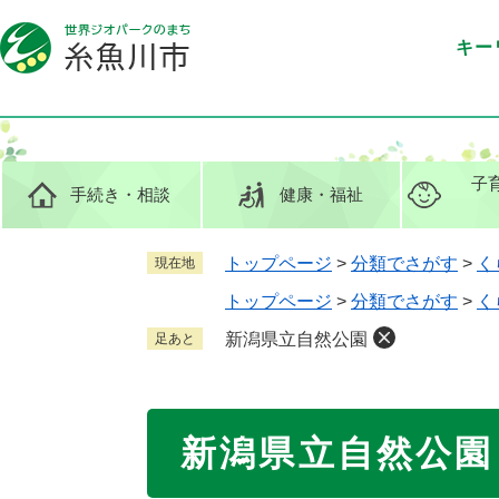
ペ
メ
ー
ニ
キー
ジ
ュ
の
ー
先
を
頭
飛
で
ば
子
手続き
・相談
健康
・福祉
す
し
。
て
本
トップページ
>
分類でさがす
>
く
現在地
文
トップページ
>
分類でさがす
>
く
へ
新潟県立自然公園
足あと
本
新潟県立自然公園
文