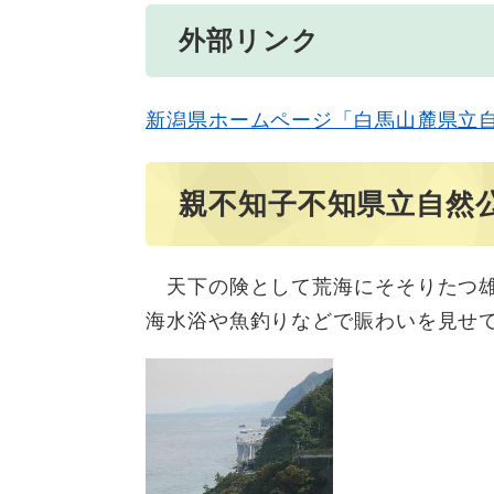
外部リンク
新潟県ホームページ「白馬山麓県立
親不知子不知県立自然公
天下の険として荒海にそそりたつ雄
海水浴や魚釣りなどで賑わいを見せ