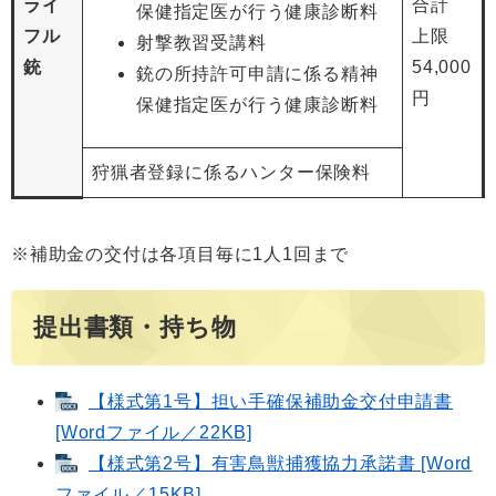
ライ
合計
保健指定医が行う健康診断料
フル
上限
射撃教習受講料
銃
54,000
銃の所持許可申請に係る精神
円
保健指定医が行う健康診断料
狩猟者登録に係るハンター保険料
※補助金の交付は各項目毎に1人1回まで
提出書類・持ち物
【様式第1号】担い手確保補助金交付申請書
[Wordファイル／22KB]
【様式第2号】有害鳥獣捕獲協力承諾書 [Word
ファイル／15KB]