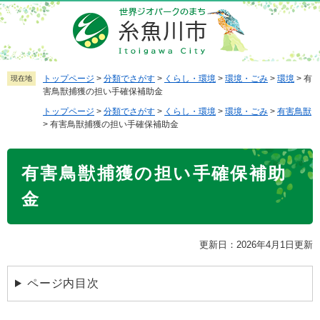
ペ
メ
ー
ニ
ジ
ュ
の
ー
先
を
トップページ
>
分類でさがす
>
くらし・環境
>
環境・ごみ
>
環境
>
有
現在地
害鳥獣捕獲の担い手確保補助金
頭
飛
で
ば
トップページ
>
分類でさがす
>
くらし・環境
>
環境・ごみ
>
有害鳥獣
>
有害鳥獣捕獲の担い手確保補助金
す
し
。
て
本
本
有害鳥獣捕獲の担い手確保補助
文
文
金
へ
更新日：2026年4月1日更新
ページ内目次