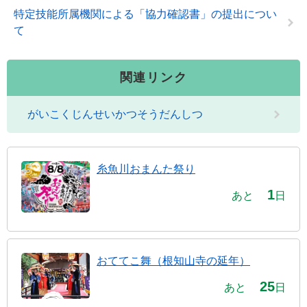
特定技能所属機関による「協力確認書」の提出につい
て
関連リンク
がいこくじんせいかつそうだんしつ
糸魚川おまんた祭り
1
あと
日
おててこ舞（根知山寺の延年）
25
あと
日