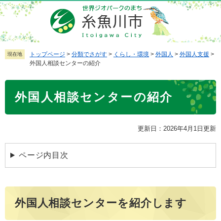
ペ
メ
ー
ニ
ジ
ュ
の
ー
先
を
トップページ
>
分類でさがす
>
くらし・環境
>
外国人
>
外国人支援
>
現在地
外国人相談センターの紹介
頭
飛
で
ば
本
す
し
外国人相談センターの紹介
文
。
て
本
文
更新日：2026年4月1日更新
へ
ページ内目次
外国人相談センターを紹介します