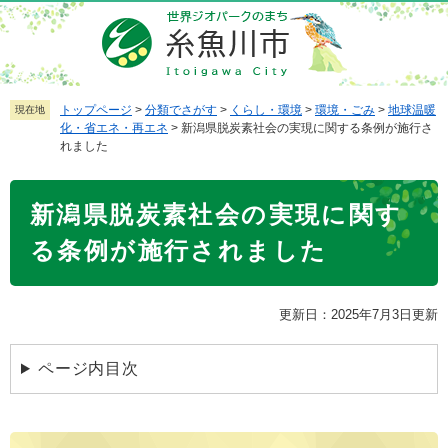
ペ
メ
ー
ニ
ジ
ュ
の
ー
先
を
トップページ
>
分類でさがす
>
くらし・環境
>
環境・ごみ
>
地球温暖
現在地
化・省エネ・再エネ
>
新潟県脱炭素社会の実現に関する条例が施行さ
頭
飛
れました
で
ば
す
し
本
。
て
新潟県脱炭素社会の実現に関す
文
本
る条例が施行されました
文
へ
更新日：2025年7月3日更新
ページ内目次