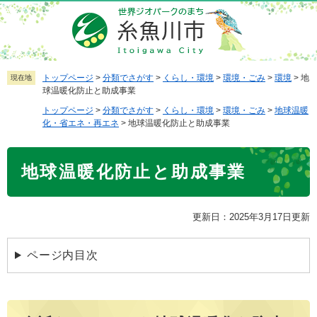
ペ
メ
ー
ニ
ジ
ュ
の
ー
先
を
トップページ
>
分類でさがす
>
くらし・環境
>
環境・ごみ
>
環境
>
地
現在地
球温暖化防止と助成事業
頭
飛
で
ば
トップページ
>
分類でさがす
>
くらし・環境
>
環境・ごみ
>
地球温暖
化・省エネ・再エネ
>
地球温暖化防止と助成事業
す
し
。
て
本
本
地球温暖化防止と助成事業
文
文
へ
更新日：2025年3月17日更新
ページ内目次