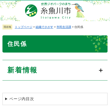
ペ
メ
ー
ニ
ジ
ュ
の
ー
先
を
トップページ
>
組織でさがす
>
市民生活課
>
住民係
現在地
頭
飛
で
ば
本
住民係
す
し
文
。
て
本
文
へ
新着情報
ページ内目次