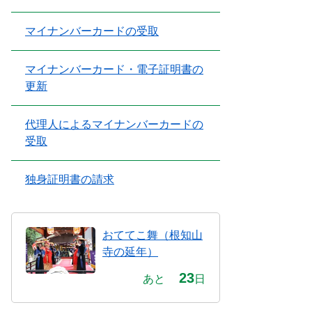
マイナンバーカードの受取
マイナンバーカード・電子証明書の
更新
代理人によるマイナンバーカードの
受取
独身証明書の請求
おててこ舞（根知山
寺の延年）
23
あと
日