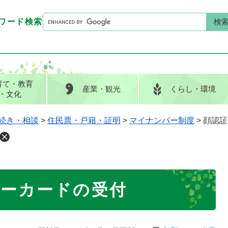
G
ワード検索
o
G
キーワード検索
o
o
g
o
l
g
e
l
育て
・教育
産業
・観光
くらし
・環境
カ
e
・文化
ス
カ
タ
ス
続き・相談
>
住民票・戸籍・証明
>
マイナンバー制度
>
顔認証
ム
タ
検
ム
索
検
索
ーカードの受付