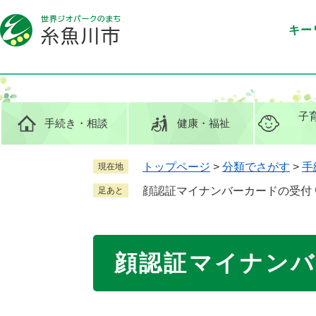
ペ
メ
ー
ニ
キー
ジ
ュ
の
ー
先
を
頭
飛
で
ば
子
手続き
・相談
健康
・福祉
す
し
。
て
本
トップページ
>
分類でさがす
>
手
現在地
文
顔認証マイナンバーカードの受付
足あと
へ
本
顔認証マイナンバ
文