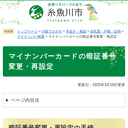
ペ
メ
ー
ニ
ジ
ュ
の
ー
先
を
トップページ
>
分類でさがす
>
手続き・相談
>
住民票・戸籍・証明
>
現在地
マイナンバー制度
>
マイナンバーカードの暗証番号変更・再設定
頭
飛
で
ば
本
す
し
マイナンバーカードの暗証番号
文
。
て
本
変更・再設定
文
へ
更新日：2025年3月18日更新
ページ内目次
暗証番号変更・再設定の手続