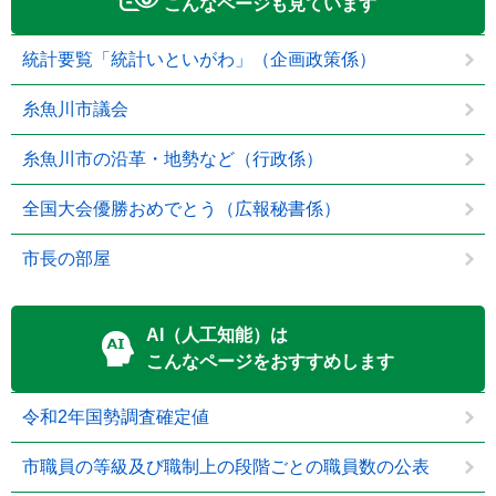
こんなページも見ています
統計要覧「統計いといがわ」（企画政策係）
糸魚川市議会
糸魚川市の沿革・地勢など（行政係）
全国大会優勝おめでとう（広報秘書係）
市長の部屋
AI（人工知能）は
こんなページをおすすめします
令和2年国勢調査確定値
市職員の等級及び職制上の段階ごとの職員数の公表