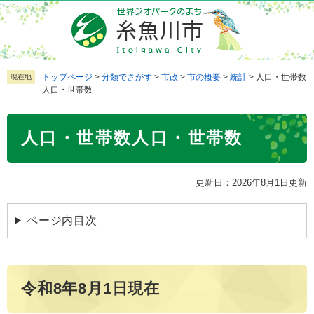
ペ
メ
ー
ニ
ジ
ュ
の
ー
先
を
トップページ
>
分類でさがす
>
市政
>
市の概要
>
統計
>
人口・世帯数
現在地
人口・世帯数
頭
飛
で
ば
本
す
し
人口・世帯数人口・世帯数
文
。
て
本
文
更新日：2026年8月1日更新
へ
ページ内目次
令和8年8月1日現在