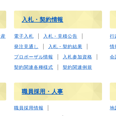
入札・契約情報
財産
電子入札
入札・見積公告
行
発注見通し
入札・契約結果
情
プロポーザル情報
入札参加資格
会
契約関連各種様式
契約関連例規
職員採用・人事
職員採用情報
地