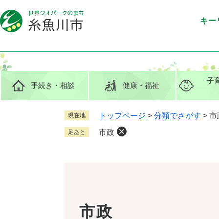
ペ
メ
ー
ニ
キー
ジ
ュ
の
ー
先
を
頭
飛
で
ば
子
手続き
・相談
健康
・福祉
す
し
。
て
本
トップページ
>
分類でさがす
>
市
現在地
文
市政
足あと
へ
本
文
市政