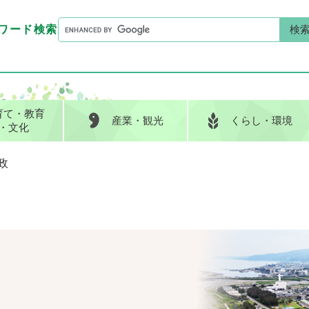
G
ワード検索
o
G
キーワード検索
o
o
g
o
l
g
e
l
育て
・教育
産業
・観光
くらし
・環境
カ
e
・文化
ス
カ
タ
ス
政
ム
タ
検
ム
索
検
索