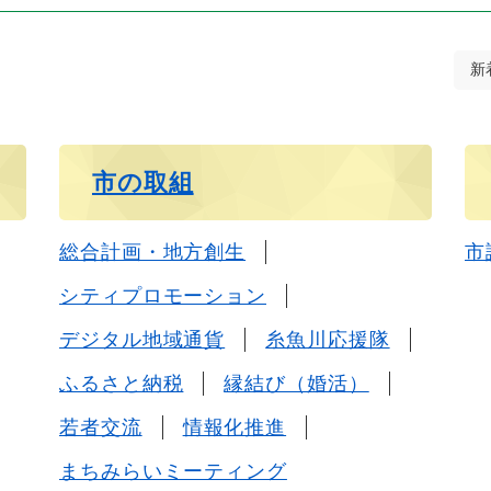
新
市の取組
総合計画・地方創生
市
シティプロモーション
デジタル地域通貨
糸魚川応援隊
ふるさと納税
縁結び（婚活）
若者交流
情報化推進
まちみらいミーティング