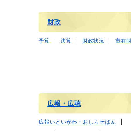
財政
予算
決算
財政状況
市有
広報・広聴
広報いといがわ・おしらせばん