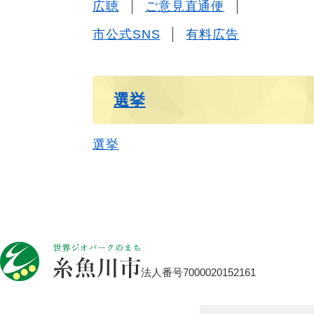
広聴
ご意見直通便
市公式SNS
有料広告
選挙
選挙
法人番号7000020152161