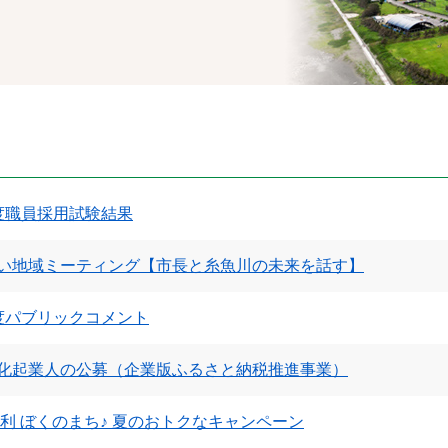
度職員採用試験結果
い地域ミーティング【市長と糸魚川の未来を話す】
度パブリックコメント
化起業人の公募（企業版ふるさと納税推進事業）
便利 ぼくのまち♪ 夏のおトクなキャンペーン