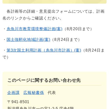
各計画等の詳細・意見提出フォームについては、計画
名のリンクからご確認ください。
・
糸魚川市教育環境整備計画(案)
（8月20日まで）
・
国土強靭化地域計画(案)​
（8月24日まで）
・
第3次国土利用計画（糸魚川市計画）(案)​​
（8月24日ま
で）
このページに関するお問い合わせ先
企画課
広報秘書係
代表
〒941-8501
新潟県糸魚川市一の宮1-2-5 庁舎4階