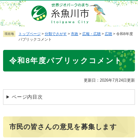
ペ
メ
ー
ニ
ジ
ュ
の
ー
先
を
トップページ
>
分類でさがす
>
市政
>
広報・広聴
>
広聴
>
令和8年度
現在地
パブリックコメント
頭
飛
で
ば
本
す
し
令和8年度パブリックコメント
文
。
て
本
文
更新日：2026年7月24日更新
へ
ページ内目次
市民の皆さんの意見を募集します