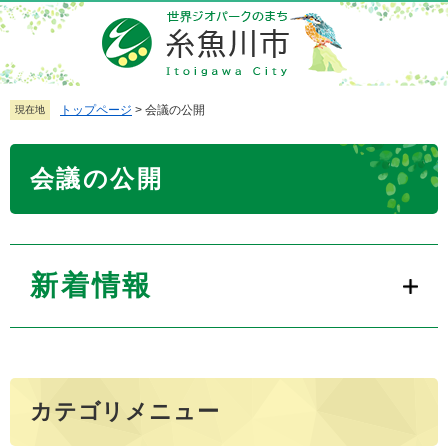
ペ
メ
ー
ニ
ジ
ュ
の
ー
先
を
トップページ
>
会議の公開
現在地
頭
飛
で
ば
本
会議の公開
す
し
文
。
て
本
文
へ
新着情報
カテゴリメニュー