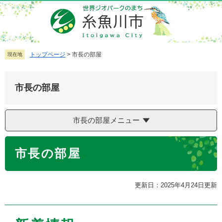
ペ
メ
ー
ニ
ジ
ュ
の
ー
先
を
トップページ
>
市長の部屋
現在地
頭
飛
で
ば
市長の部屋
す
し
。
て
本
市長の部屋メニュー
文
へ
本
市長の部屋
文
更新日：2025年4月24日更新