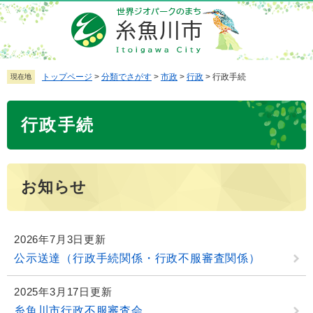
ペ
メ
ー
ニ
ジ
ュ
の
ー
先
を
トップページ
>
分類でさがす
>
市政
>
行政
>
行政手続
現在地
頭
飛
で
ば
本
行政手続
す
し
文
。
て
本
文
お知らせ
へ
2026年7月3日更新
公示送達（行政手続関係・行政不服審査関係）
2025年3月17日更新
糸魚川市行政不服審査会