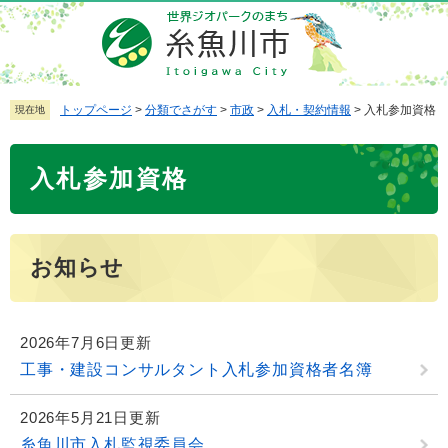
ペ
メ
ー
ニ
ジ
ュ
の
ー
先
を
トップページ
>
分類でさがす
>
市政
>
入札・契約情報
>
入札参加資格
現在地
頭
飛
で
ば
本
入札参加資格
す
し
文
。
て
本
文
お知らせ
へ
2026年7月6日更新
工事・建設コンサルタント入札参加資格者名簿
2026年5月21日更新
糸魚川市入札監視委員会