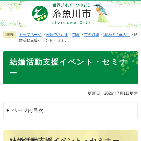
ペ
メ
ー
ニ
ジ
ュ
の
ー
先
を
トップページ
>
分類でさがす
>
市政
>
市の取組
>
縁結び（婚活）
>
結
現在地
婚活動支援イベント・セミナー
頭
飛
で
ば
本
す
し
結婚活動支援イベント・セミナ
文
。
て
本
ー
文
へ
更新日：2026年7月1日更新
ページ内目次
結婚活動支援イベント・セミナー