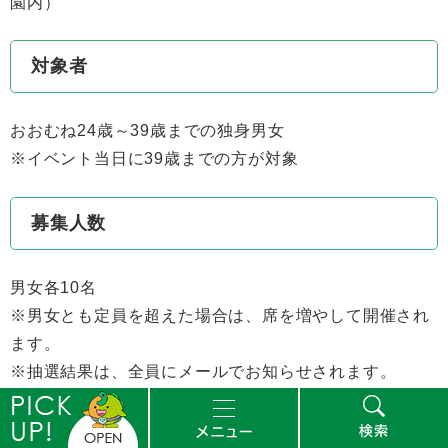
園内）
対象者
おおむね24歳～39歳までの独身男女
※イベント当日に39歳までの方が対象
募集人数
男女各10名
※男女とも定員を超えた場合は、席を増やして開催され
ます。
※抽選結果は、全員にメールでお知らせされます。
※男性は10月11日（土曜日）の事前セミナー参加者が優
先されます。
ピ
メ
検