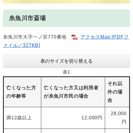
糸魚川市斎場
糸魚川市大字一ノ宮770番地
アクセスMap [PDFフ
ァイル／327KB]
表のサイズを切り替える
表1
それ以
亡くなった方
亡くなった方又は利用者
外の場
の年齢等
が糸魚川市民の場合
合
28,000
満12歳以上
12,000円
円