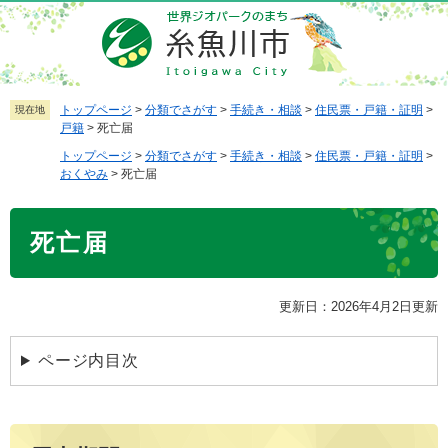
ペ
メ
ー
ニ
ジ
ュ
の
ー
先
を
トップページ
>
分類でさがす
>
手続き・相談
>
住民票・戸籍・証明
>
現在地
戸籍
>
死亡届
頭
飛
で
ば
トップページ
>
分類でさがす
>
手続き・相談
>
住民票・戸籍・証明
>
おくやみ
>
死亡届
す
し
。
て
本
本
死亡届
文
文
へ
更新日：2026年4月2日更新
ページ内目次