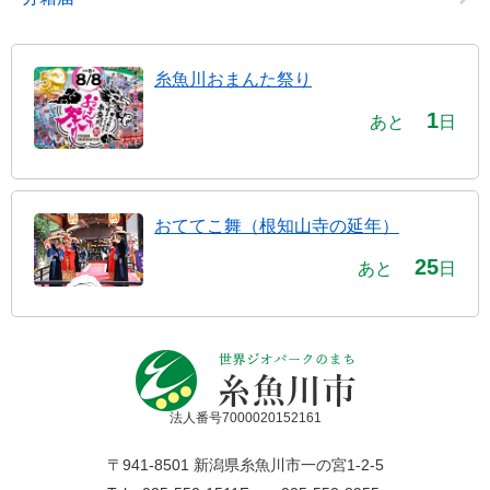
糸魚川おまんた祭り
1
あと
日
おててこ舞（根知山寺の延年）
25
あと
日
法人番号7000020152161
〒941-8501 新潟県糸魚川市一の宮1-2-5