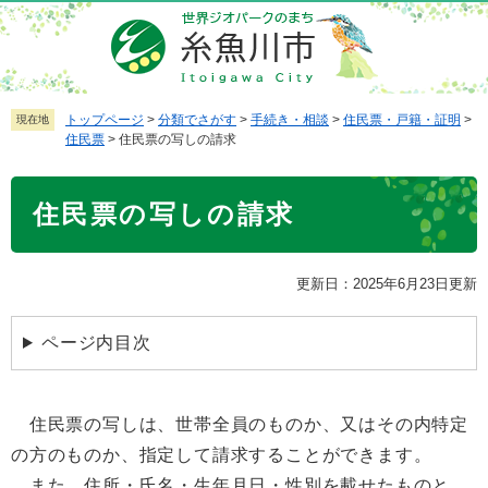
ペ
メ
ー
ニ
ジ
ュ
の
ー
先
を
トップページ
>
分類でさがす
>
手続き・相談
>
住民票・戸籍・証明
>
現在地
住民票
>
住民票の写しの請求
頭
飛
で
ば
本
す
し
住民票の写しの請求
文
。
て
本
文
更新日：2025年6月23日更新
へ
ページ内目次
住民票の写しは、世帯全員のものか、又はその内特定
の方のものか、指定して請求することができます。
また、住所・氏名・生年月日・性別を載せたものと、