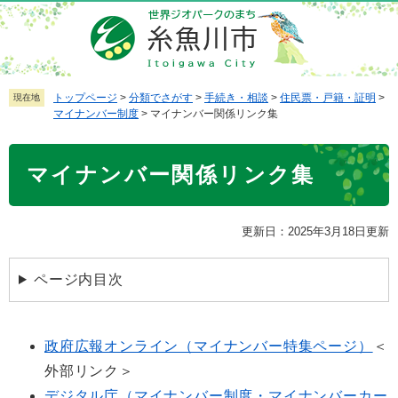
ペ
メ
ー
ニ
ジ
ュ
の
ー
先
を
トップページ
>
分類でさがす
>
手続き・相談
>
住民票・戸籍・証明
>
現在地
マイナンバー制度
>
マイナンバー関係リンク集
頭
飛
で
ば
本
す
し
マイナンバー関係リンク集
文
。
て
本
文
更新日：2025年3月18日更新
へ
ページ内目次
政府広報オンライン（マイナンバー特集ページ）
＜
外部リンク＞
デジタル庁（マイナンバー制度・マイナンバーカー