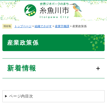
ペ
メ
ー
ニ
ジ
ュ
の
ー
先
を
トップページ
>
組織でさがす
>
産業労働課
>
産業政策係
現在地
頭
飛
で
ば
本
産業政策係
す
し
文
。
て
本
文
へ
新着情報
ページ内目次