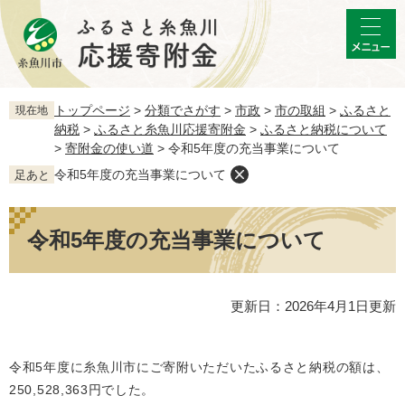
ペ
メ
ー
ニ
メ
ジ
ュ
ニ
の
ー
ュ
先
を
ー
頭
飛
トップページ
>
分類でさがす
>
市政
>
市の取組
>
ふるさと
現在地
で
ば
納税
>
ふるさと糸魚川応援寄附金
>
ふるさと納税について
す。
し
>
寄附金の使い道
>
令和5年度の充当事業について
て
令和5年度の充当事業について
足あと
本
文
本
へ
文
令和5年度の充当事業について
更新日：2026年4月1日更新
令和5年度に糸魚川市にご寄附いただいたふるさと納税の額は、
250,528,363円でした。