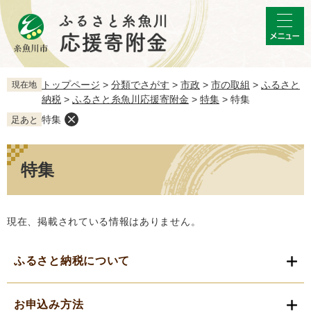
ペ
メ
ー
ニ
メ
ジ
ュ
ニ
の
ー
ュ
先
を
ー
頭
飛
トップページ
>
分類でさがす
>
市政
>
市の取組
>
ふるさと
現在地
で
ば
納税
>
ふるさと糸魚川応援寄附金
>
特集
>
特集
す。
し
特集
足あと
て
本
本
文
文
特集
へ
現在、掲載されている情報はありません。
ふるさと納税について
お申込み方法