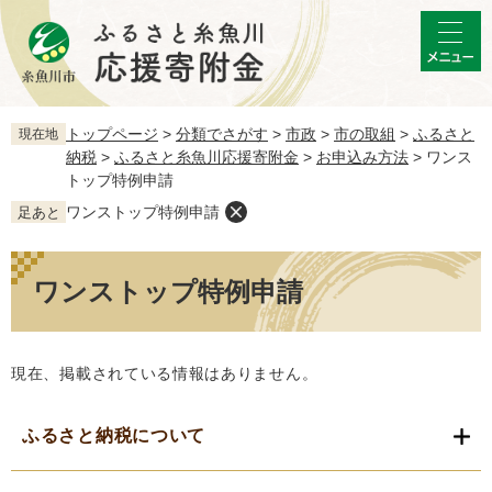
ペ
メ
ー
ニ
メ
ジ
ュ
ニ
の
ー
ュ
先
を
ー
頭
飛
トップページ
>
分類でさがす
>
市政
>
市の取組
>
ふるさと
現在地
で
ば
納税
>
ふるさと糸魚川応援寄附金
>
お申込み方法
>
ワンス
す。
し
トップ特例申請
て
ワンストップ特例申請
足あと
本
文
本
へ
文
ワンストップ特例申請
現在、掲載されている情報はありません。
ふるさと納税について