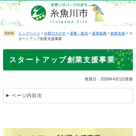
ペ
メ
ー
ニ
ジ
ュ
の
ー
先
を
トップページ
>
分類でさがす
>
産業・観光
>
産業振興
>
創業支援
>
ス
現在地
タートアップ創業支援事業
頭
飛
で
ば
本
す
し
スタートアップ創業支援事業
文
。
て
本
文
更新日：2026年4月1日更新
へ
ページ内目次