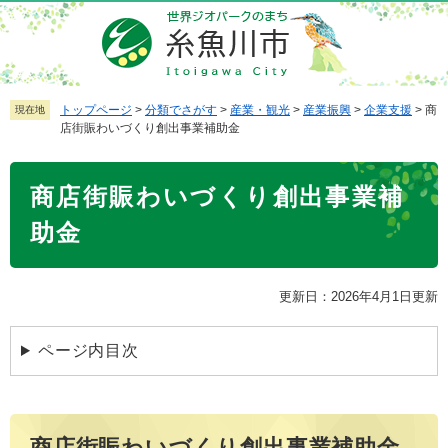
ペ
メ
ー
ニ
ジ
ュ
の
ー
先
を
トップページ
>
分類でさがす
>
産業・観光
>
産業振興
>
企業支援
>
商
現在地
店街賑わいづくり創出事業補助金
頭
飛
で
ば
本
す
し
商店街賑わいづくり創出事業補
文
。
て
本
助金
文
へ
更新日：2026年4月1日更新
ページ内目次
商店街賑わいづくり創出事業補助金