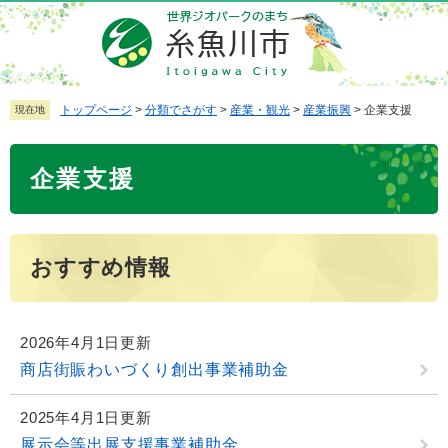
ペ
メ
ー
ニ
ジ
ュ
の
ー
先
を
トップページ
>
分類でさがす
>
産業・観光
>
産業振興
>
企業支援
現在地
頭
飛
で
ば
本
企業支援
す
し
文
。
て
本
文
おすすめ情報
へ
2026年4月1日更新
商店街賑わいづくり創出事業補助金
2025年4月1日更新
展示会等出展支援事業補助金