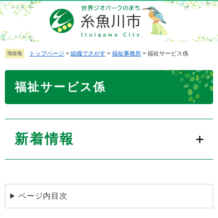
ペ
メ
ー
ニ
ジ
ュ
の
ー
先
を
トップページ
>
組織でさがす
>
福祉事務所
>
福祉サービス係
現在地
頭
飛
で
ば
本
福祉サービス係
す
し
文
。
て
本
文
へ
新着情報
ページ内目次